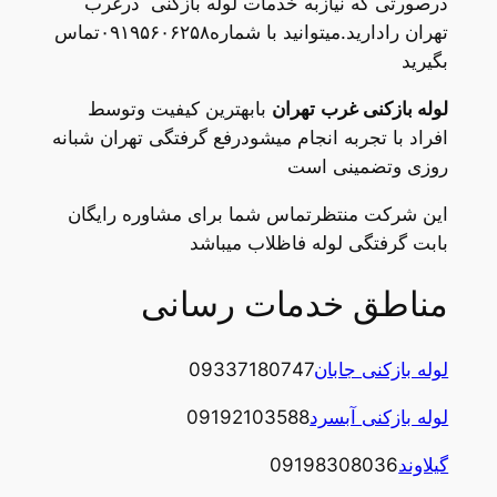
درصورتی که نیازبه خدمات لوله بازکنی درغرب
تهران رادارید.میتوانید با شماره۰۹۱۹۵۶۰۶۲۵۸تماس
بگیرید
لوله بازکنی غرب
تهران
بابهترین کیفیت وتوسط
افراد با تجربه انجام میشودرفع گرفتگی تهران شبانه
روزی وتضمینی است
این شرکت منتظرتماس شما برای مشاوره رایگان
بابت گرفتگی لوله فاظلاب میباشد
مناطق خدمات رسانی
لوله بازکنی جابان
09337180747
لوله بازکنی آبسرد
09192103588
گیلاوند
09198308036