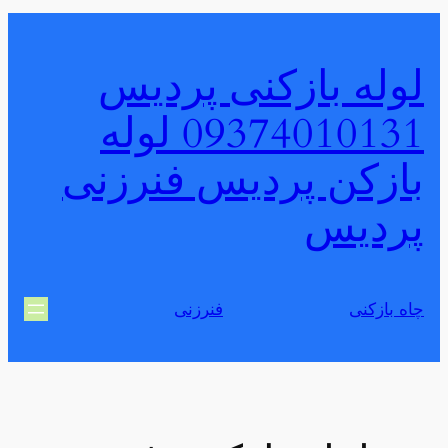
رفتن
به
لوله بازکنی پردیس
محتوا
09374010131 لوله
بازکن پردیس فنرزنی
پردیس
چاه بازکنی
فنرزنی