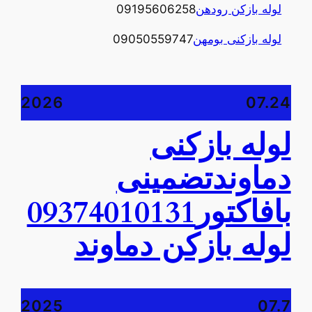
لوله بازکن رودهن
09195606258
لوله بازکنی بومهن
09050559747
2026
07.24
لوله بازکنی
دماوندتضمینی
بافاکتور09374010131
لوله بازکن دماوند
2025
07.7