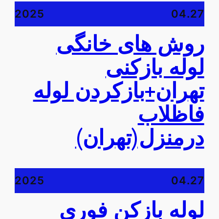
2025
04.27
روش های خانگی
لوله بازکنی
تهران+بازکردن لوله
فاظلاب
درمنزل(تهران)
2025
04.27
لوله بازکن فوری