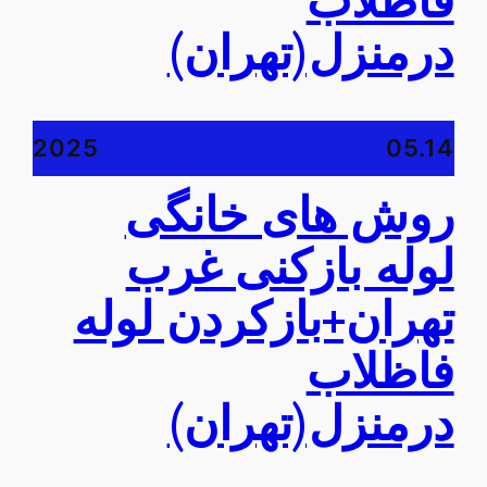
فاظلاب
درمنزل(تهران)
2025
05.14
روش های خانگی
لوله بازکنی غرب
تهران+بازکردن لوله
فاظلاب
درمنزل(تهران)