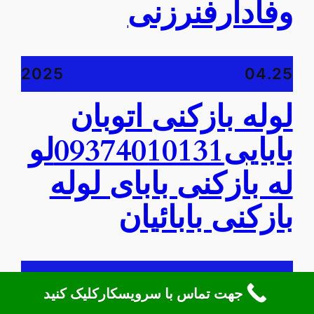
وفادارفنرزنی
2025
04.25
لوله بازکنی اتوبان
بابایی09374010131لو
له بازکنی بابای لوله
بازکنی بابائیان
2025
04.25
جهت تماس با سرویسکارکلیک کنید