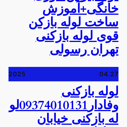
خانگی+آموزش
ساخت لوله بازکن
قوی لوله بازکنی
تهران رسولی
2025
04.27
لوله بازکنی
وفادار09374010131لو
له بازکنی خیابان