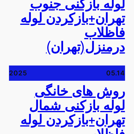
لوله بازکنی جنوب
تهران+بازکردن لوله
فاظلاب
درمنزل(تهران)
2025
05.14
روش های خانگی
لوله بازکنی شمال
تهران+بازکردن لوله