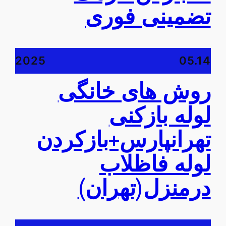
تضمینی فوری
2025
05.14
روش های خانگی
لوله بازکنی
تهرانپارس+بازکردن
لوله فاظلاب
درمنزل(تهران)