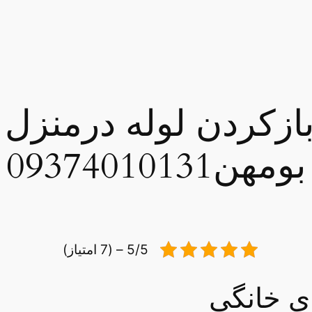
زکردن لوله درمنزل ل
بومهن09374010131
5/5 – (7 امتیاز)
ی خانگی