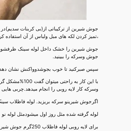
جوش شیرین از ترکیباتی از(بی کربنات سدیم)در ه
،تمیز کردن لکه های مبل ولباس از آن استفاده کر
جوش وسرکه را ببینید.
سپس صبرکنید تا خوب بجوشدوواکنش نشان دهد.وبعد از40 دقیقه با آب داغ بشویید .درنهایت مشاهده میکنید که گرفتگی سینک ظرفش
با این کار به
وسرکه کار لایه روبی را انجام میدهد.چربی هایی ک
اگرجوش شیرینو سرکه بریزید. لوله فاظلاب سینک 
لوله گرفته شده مثل روز اول میشودمثل لوله نو می
برای لایه روبی لوله فاظلاب 250گرم جوش شیرین نیاز است. که داخل لوله سینک ظرفشویی،ریخته شود.تا بتواند هر چه قدرچربی داخل لوله است را از بین ببرد.