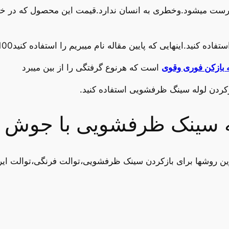
درست میشود.وخطری به انسان ندارد.قیمت این محصول که در خان
ینهایی که پایین مقاله نام میبریم را استفاده کنید100%گرفتگی لوله شما حل خواهد،شد
 بازکن فوری وقوی
است که هرنوع گرفتگی را از بین میبرد
زکردن لوله سینگ ظرفشویی استفاده کنید.
له سینک ظرفشویی با جوش 
ین روشها برای بازکردن سینک ظرفشویی،توالت فرنگی،توالت ایر