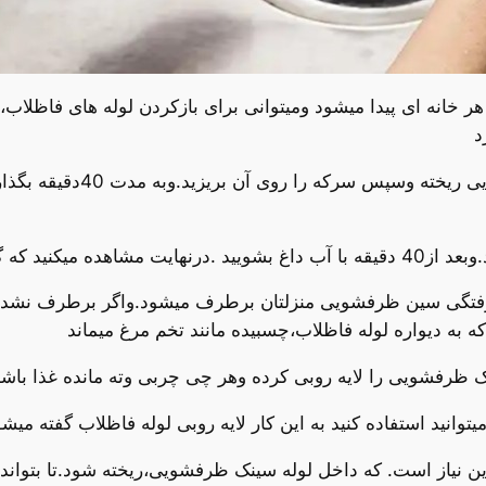
ر خانه ای پیدا میشود ومیتوانی برای بازکردن لوله های فاظلاب
د
جوش شیرین را خشک داخل لوله
ویی برطرف،خواهد شد.
 راحتی میتوان گفت 100%مشکل گرفتگی سین ظرفشویی منزلتان برطرف میشود.واگر ب
ه به دیواره لوله فاظلاب،چسبیده مانند تخم مرغ میماند
ظرفشویی را لایه روبی کرده وهر چی چربی وته مانده غذا باشد ر
توانید استفاده کنید به این کار لایه روبی لوله فاظلاب گفته میشو