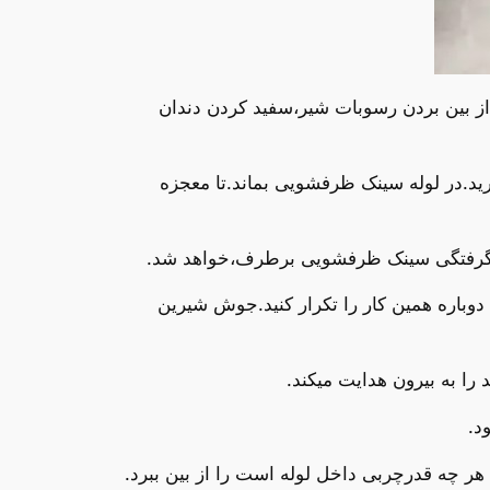
،از بین بردن رسوبات شیر،سفید کردن دندان
 سینک ظرفشویی ریخته وسپس سرکه را روی آن بریزید.وبه مدت 40دقیقه بگذارید.در لوله سینک ظرفشویی بماند.تا معجزه
رطرف نشد دوباره همین کار را تکرار کنید.جوش شیرین
ا به بیرون هدایت میکند.
د.