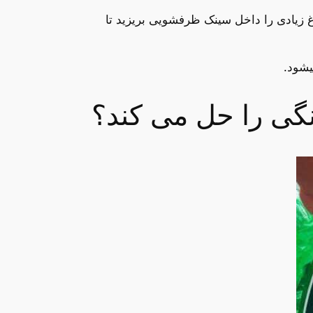
زریختن،جوش شیرین سرکه را به آن اضافه کنید.وبعد 1ساعت نیم آب داغ زیادی را داخل سینک ظرفشویی بریزید تا
یشود.
گی را حل می کند؟