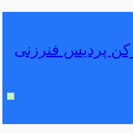
س 09374010131 لوله بازکن پردیس فنرزنی