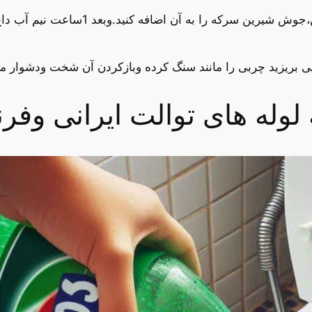
1/5لیترسرکه به این کار نیاز است که بعد ا
ی بریزید چربی را مانند سنگ کرده وبازکردن آن شخت ودشوار م
له های توالت ایرانی وفرن